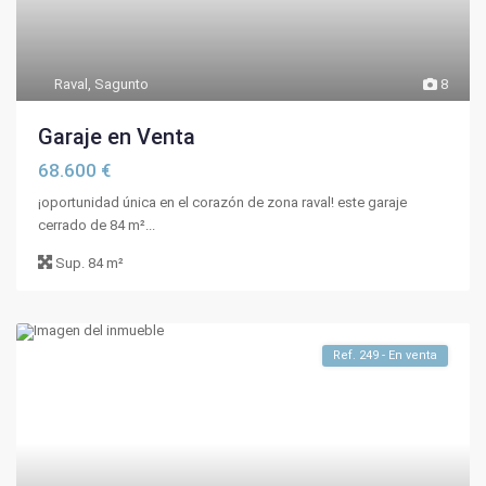
Raval
,
Sagunto
8
Garaje en Venta
68.600 €
¡oportunidad única en el corazón de zona raval! este garaje
cerrado de 84 m²...
Sup.
84 m²
Ref. 249 - En venta