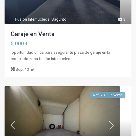
Fusión Internucleos
,
Sagunto
3
Garaje en Venta
5.000 €
¡oportunidad única para asegurar tu plaza de garaje en la
codiciada zona fusión internúcleos!...
Sup.
10 m²
Ref. 236 - En venta