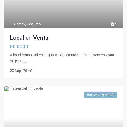
Centro
,
Sagunto
9
Local en Venta
80.000 €
# local comercial en sagunto - oportunidad de negocio en zona
de paso, ,...
Sup.
76 m²
Ref. 250 - En venta